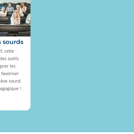
s sourds
, cette
des outils
gner les
 favoriser
lève sourd,
agogique !