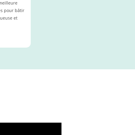
meilleure
s pour bâtir
tueuse et