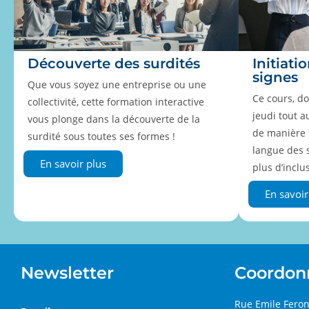
Découverte des surdités
Initiati
signes
Que vous soyez une entreprise ou une
Ce cours, d
collectivité, cette formation interactive
jeudi tout a
vous plonge dans la découverte de la
de manière s
surdité sous toutes ses formes !
langue des 
En savoir plus
plus d’inclu
En savoir
Newsletter
Coordon
Rue Emile Fero