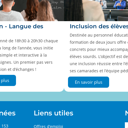
on - Langue des
Inclusion des élève
Destinée au personnel éducatif
onné de 18h30 à 20h30 chaque
formation de deux jours offre 
u long de l’année, vous initie
concrets pour mieux accompa
imple et interactive à la
élèves sourds. L’objectif est de
signes. Un premier pas vers
une inclusion réussie entre l’é
sion et d’échanges !
ses camarades et l’équipe péd
 plus
En savoir plus
nées
Liens utiles
n 153
Offres d’emploi