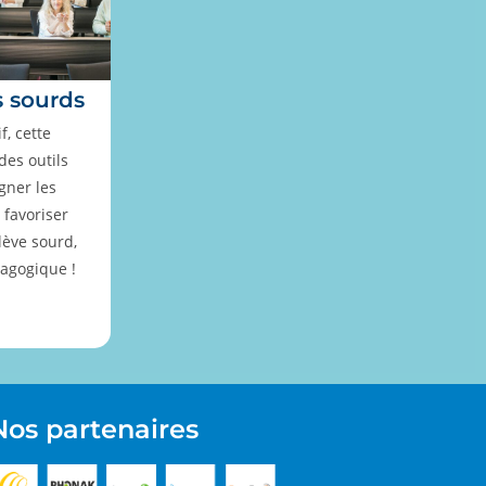
s sourds
, cette
des outils
gner les
 favoriser
lève sourd,
agogique !
Nos partenaires