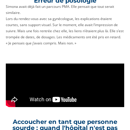
Erreur de posologie
Simona avait déjà fait un parcours PMA. Elle pensait que tout serait
similaire.
Lors du rendez-vous avec sa gynécologue, les explications étaient
courtes, sans support visuel. Sur le moment, elle avait l’impression de
suivre. Mais une fois rentrée chez elle, les liens n’étaient plus là. Elle s’est
trompée de dates, de dosages. Les médicaments ont été pris en retard.
« Je pensais que j’avais compris. Mais non. »
Accoucher en tant que personne
sourde : quand l'hôpital n'est pas