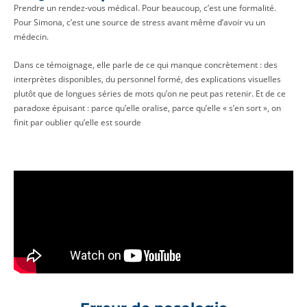
Prendre un rendez-vous médical. Pour beaucoup, c’est une formalité.
Pour Simona, c’est une source de stress avant même d’avoir vu un
médecin.
Dans ce témoignage, elle parle de ce qui manque concrètement : des
interprètes disponibles, du personnel formé, des explications visuelles
plutôt que de longues séries de mots qu’on ne peut pas retenir. Et de ce
paradoxe épuisant : parce qu’elle oralise, parce qu’elle « s’en sort », on
finit par oublier qu’elle est sourde