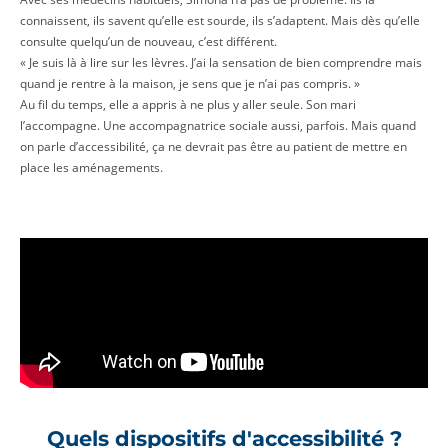
connaissent, ils savent qu’elle est sourde, ils s’adaptent. Mais dès qu’elle
consulte quelqu’un de nouveau, c’est différent.
« Je suis là à lire sur les lèvres. J’ai la sensation de bien comprendre mais
quand je rentre à la maison, je sens que je n’ai pas compris. »
Au fil du temps, elle a appris à ne plus y aller seule. Son mari
l’accompagne. Une accompagnatrice sociale aussi, parfois. Mais quand
on parle d’accessibilité, ça ne devrait pas être au patient de mettre en
place les aménagements.
Quels dispositifs d'accessibilité ?